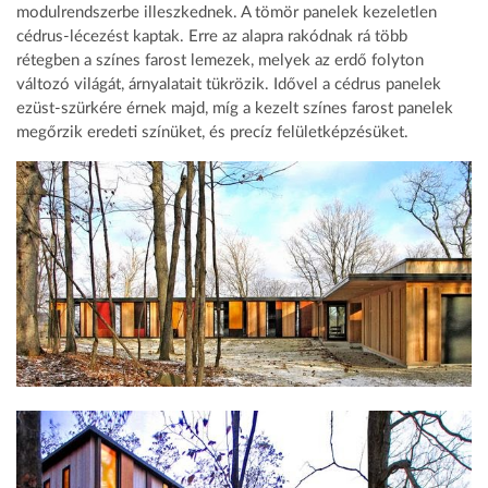
modulrendszerbe illeszkednek. A tömör panelek kezeletlen
cédrus-lécezést kaptak. Erre az alapra rakódnak rá több
rétegben a színes farost lemezek, melyek az erdő folyton
változó világát, árnyalatait tükrözik. Idővel a cédrus panelek
ezüst-szürkére érnek majd, míg a kezelt színes farost panelek
megőrzik eredeti színüket, és precíz felületképzésüket.