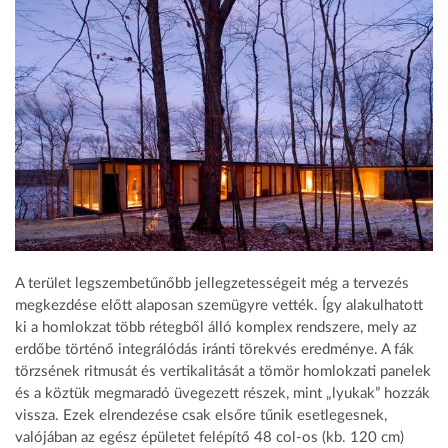
A terület legszembetűnőbb jellegzetességeit még a tervezés
megkezdése előtt alaposan szemügyre vették. Így alakulhatott
ki a homlokzat több rétegből álló komplex rendszere, mely az
erdőbe történő integrálódás iránti törekvés eredménye. A fák
törzsének ritmusát és vertikalitását a tömör homlokzati panelek
és a köztük megmaradó üvegezett részek, mint „lyukak” hozzák
vissza. Ezek elrendezése csak elsőre tűnik esetlegesnek,
valójában az egész épületet felépítő 48 col-os (kb. 120 cm)