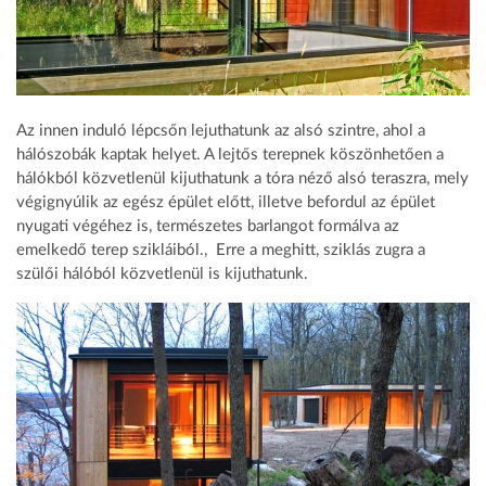
Az innen induló lépcsőn lejuthatunk az alsó szintre, ahol a
hálószobák kaptak helyet. A lejtős terepnek köszönhetően a
hálókból közvetlenül kijuthatunk a tóra néző alsó teraszra, mely
végignyúlik az egész épület előtt, illetve befordul az épület
nyugati végéhez is, természetes barlangot formálva az
emelkedő terep szikláiból., Erre a meghitt, sziklás zugra a
szülői hálóból közvetlenül is kijuthatunk.