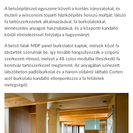
A belsőépítészet egyszerre követi a kortárs irányzatokat, és
tiszteli a wisconsini tóparti házikóépítés hosszú múltját: látszó
fa tartószerkezetek alkalmazásával, fa burkolatokkal,
természetes anyagok használatával, és a központi kandalló
körüli elrendezéssel folytatja a hagyományt.
A belső falak MDF panel burkolatot kaptak, melyek közé fa
távtartók szorulnak be, így tovább hangsúlyozzák a szigorú
szerkezeti ritmust, melyet a 48 colos modulba illeszkedő fa
keretváz tartószerkezet megteremt. Az anyagában színezett
látszóbeton padlóburkolat és a három oldalról látható Corten
acél burkolatú kandalló ellenpontozza a fa felületek
melegségét.