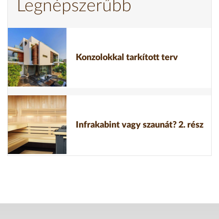
Legnépszerűbb
Konzolokkal tarkított terv
Infrakabint vagy szaunát? 2. rész