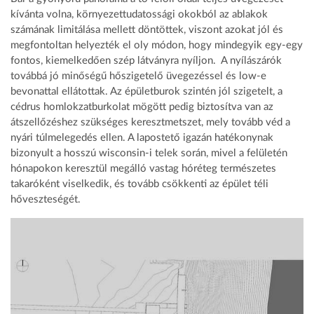
kívánta volna, környezettudatossági okokból az ablakok
számának limitálása mellett döntöttek, viszont azokat jól és
megfontoltan helyezték el oly módon, hogy mindegyik egy-egy
fontos, kiemelkedően szép látványra nyíljon. A nyílászárók
továbbá jó minőségű hőszigetelő üvegezéssel és low-e
bevonattal ellátottak. Az épületburok szintén jól szigetelt, a
cédrus homlokzatburkolat mögött pedig biztosítva van az
átszellőzéshez szükséges keresztmetszet, mely tovább véd a
nyári túlmelegedés ellen. A lapostető igazán hatékonynak
bizonyult a hosszú wisconsin-i telek során, mivel a felületén
hónapokon keresztül megálló vastag hóréteg természetes
takaróként viselkedik, és tovább csökkenti az épület téli
hőveszteségét.