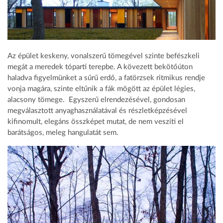
Az épület keskeny, vonalszerű tömegével szinte befészkeli
megát a meredek tóparti terepbe. A kövezett bekötőúton
haladva figyelmünket a sűrű erdő, a fatörzsek ritmikus rendje
vonja magára, szinte eltűnik a fák mögött az épület légies,
alacsony tömege. Egyszerű elrendezésével, gondosan
megválasztott anyaghasználatával és részletképzésével
kifinomult, elegáns összképet mutat, de nem veszíti el
barátságos, meleg hangulatát sem.