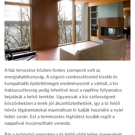
A ház tervezése közben fontos szempont volt az
energiahatékonyság. A szigorú szerkesztésmód kisebb és
kompaktabb épülettömeget eredményezett a vártnál, a kis
traktusszélesség pedig lehetővé teszi a napfény folyamatos
bejutását a belső terekbe. Ugyancsak a kis szélességnek
köszönhetően a terek jól átszellőztethetőek, így a tó felőli
hűvös légáramlatokat maximálisan ki tudják használni a nyári
hűtés során. Ezt a természetes léghűtést tovább segíti a
nappalival összenyitható veranda.
Bár a gyönyörű panoráma a tó felöli oldal teljes üvegezését